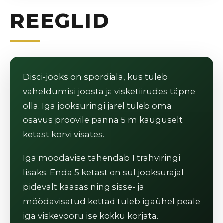
REEGLID
Disci-jooks on spordiala, kus tuleb
vaheldumisi joosta ja visketiirudes täpne
olla. Iga jooksuringi järel tuleb oma
osavus proovile panna 5 m kauguselt
ketast korvi visates.
Iga möödavise tähendab 1 trahviringi
lisaks. Enda 5 ketast on sul jooksurajal
pidevalt kaasas ning sisse- ja
möödavisatud kettad tuleb igaühel peale
iga viskevooru ise kokku korjata.