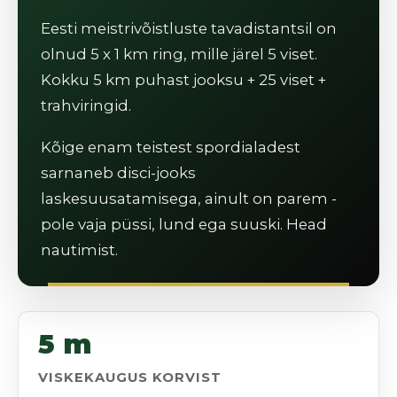
Eesti meistrivõistluste tavadistantsil on
olnud 5 x 1 km ring, mille järel 5 viset.
Kokku 5 km puhast jooksu + 25 viset +
trahviringid.
Kõige enam teistest spordialadest
sarnaneb disci-jooks
laskesuusatamisega, ainult on parem -
pole vaja püssi, lund ega suuski. Head
nautimist.
5 m
VISKEKAUGUS KORVIST