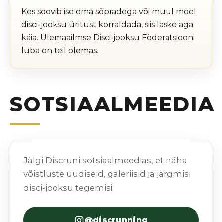
Kes soovib ise oma sõpradega või muul moel
disci-jooksu üritust korraldada, siis laske aga
käia. Ülemaailmse Disci-jooksu Föderatsiooni
luba on teil olemas.
SOTSIAALMEEDIA
Jälgi Discruni sotsiaalmeedias, et näha
võistluste uudiseid, galeriisid ja järgmisi
disci-jooksu tegemisi.
@discrunning