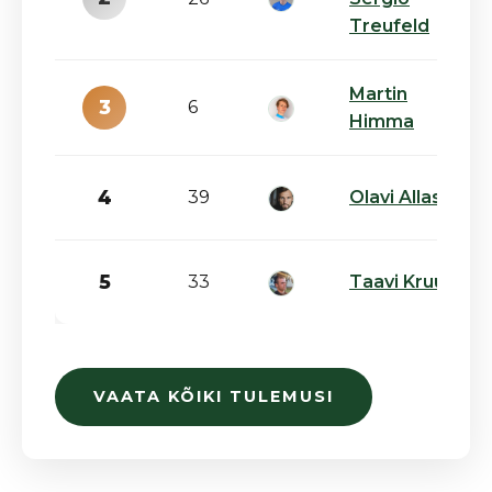
Treufeld
Martin
3
6
Himma
4
39
Olavi Allase
5
33
Taavi Kruut
VAATA KÕIKI TULEMUSI