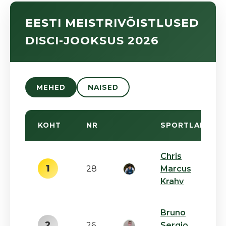
EESTI MEISTRIVÕISTLUSED
DISCI-JOOKSUS 2026
MEHED
NAISED
KOHT
NR
SPORTLANE
Chris
1
28
Marcus
Krahv
Bruno
2
26
Sergio