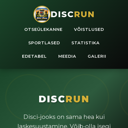
DISC
RUN
OTSEÜLEKANNE
VÕISTLUSED
SPORTLASED
STATISTIKA
EDETABEL
MEEDIA
GALERII
DISC
RUN
Disci-jooks on sama hea kui
laskesuustamine. Võib-olla isegi